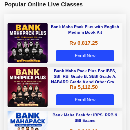
Popular Online Live Classes
Bank Maha Pack Plus with English
Medium Book Kit
Rs 6,817.25
Enroll Now
Bank Maha Pack Plus For IBPS,
SBI, RBI Grade B, SEBI Grade A,
NABARD Grade A and Other Grade
Rs 5,112.50
A & Grade B Bank Exams
Enroll Now
Bank Maha Pack for IBPS, RRB &
SBI Exams