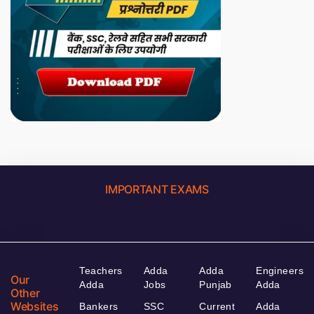
IMPORTANT EXAMS
Teachers
Adda
Adda
Engineers
Our
Adda
Jobs
Punjab
Adda
Other
Websites
Bankers
SSC
Current
Adda