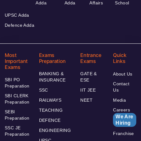
Adda
Adda
Affairs
School
UPSC Adda
Defence Adda
Most
Exams
Entrance
Quick
Important
Preparation
Exams
Links
Exams
BANKING &
GATE &
About Us
SBI PO
INSURANCE
ESE
Contact
Preparation
SSC
IIT JEE
Us
SBI CLERK
RAILWAYS
NEET
Media
Preparation
Careers
TEACHING
SEBI
We Are
Preparation
DEFENCE
Hiring
SSC JE
ENGINEERING
Franchise
Preparation
UPSC