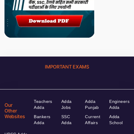
IMPORTANT EXAMS
Teachers
Adda
Adda
Engineers
Our
Adda
Jobs
Punjab
Adda
Other
Websites
Bankers
SSC
Current
Adda
Adda
Adda
Affairs
School