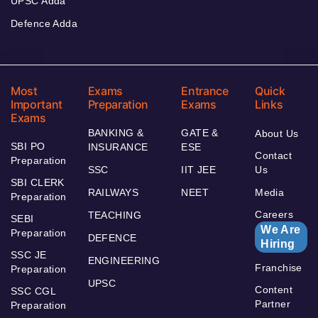
UPSC Adda
Defence Adda
Most
Exams
Entrance
Quick
Important
Preparation
Exams
Links
Exams
BANKING &
GATE &
About Us
SBI PO
INSURANCE
ESE
Contact
Preparation
SSC
IIT JEE
Us
SBI CLERK
RAILWAYS
NEET
Media
Preparation
Careers
TEACHING
SEBI
We Are
Preparation
DEFENCE
Hiring
SSC JE
ENGINEERING
Franchise
Preparation
UPSC
Content
SSC CGL
Partner
Preparation