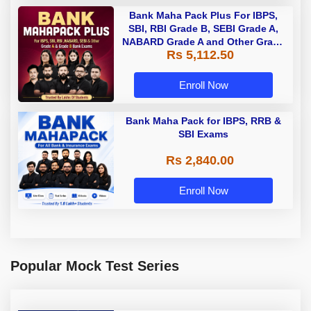
Bank Maha Pack Plus For IBPS,
SBI, RBI Grade B, SEBI Grade A,
NABARD Grade A and Other Grade
Rs 5,112.50
A & Grade B Bank Exams
Enroll Now
Bank Maha Pack for IBPS, RRB &
SBI Exams
Rs 2,840.00
Enroll Now
Popular Mock Test Series