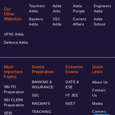
Teachers
Adda
Adda
Engineers
Our
Adda
Jobs
Punjab
Adda
Other
Websites
Bankers
SSC
Current
Adda
Adda
Adda
Affairs
School
UPSC Adda
Defence Adda
Most
Exams
Entrance
Quick
Important
Preparation
Exams
Links
Exams
BANKING &
GATE &
About Us
SBI PO
INSURANCE
ESE
Contact
Preparation
SSC
IIT JEE
Us
SBI CLERK
RAILWAYS
NEET
Media
Preparation
Careers
TEACHING
SEBI