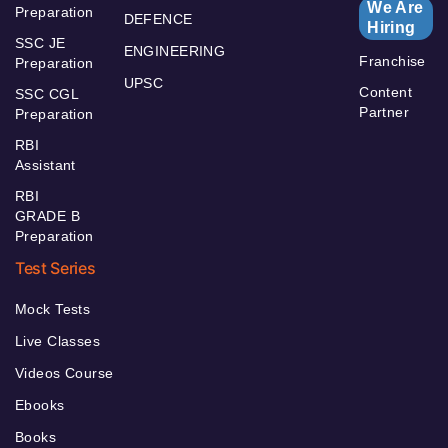
We Are
Preparation
DEFENCE
Hiring
SSC JE
ENGINEERING
Franchise
Preparation
UPSC
Content
SSC CGL
Partner
Preparation
RBI
Assistant
RBI
GRADE B
Preparation
Test Series
Mock Tests
Live Classes
Videos Course
Ebooks
Books