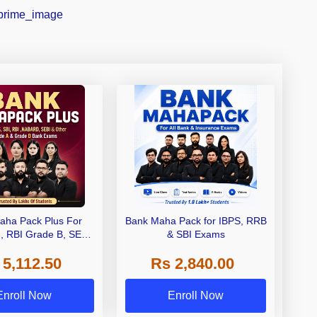
aha Pack Plus For
Bank Maha Pack for IBPS, RRB
I, RBI Grade B, SEBI
& SBI Exams
 NABARD Grade A and
 5,112.50
Rs 2,840.00
de A & Grade B Bank
Exams
Enroll Now
Enroll Now