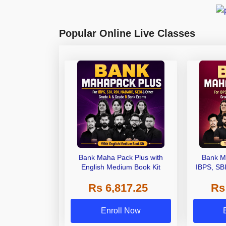
Popular Online Live Classes
Bank Maha Pack Plus with
Bank M
English Medium Book Kit
IBPS, SB
Grade A,
Rs 6,817.25
Rs
Other Gra
Enroll Now