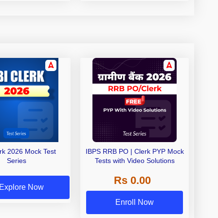
erk 2026 Mock Test
IBPS RRB PO | Clerk PYP Mock
Series
Tests with Video Solutions
Rs 0.00
Explore Now
Enroll Now