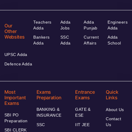
Teachers
Adda
Adda
Engineers
Our
Adda
Jobs
Punjab
Adda
Other
Websites
Bankers
SSC
Current
Adda
Adda
Adda
Affairs
School
UPSC Adda
Defence Adda
Most
Exams
Entrance
Quick
Important
Preparation
Exams
Links
Exams
BANKING &
GATE &
About Us
SBI PO
INSURANCE
ESE
Contact
Preparation
SSC
IIT JEE
Us
SBI CLERK