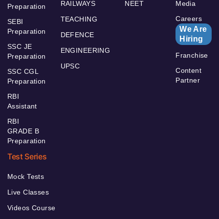
RAILWAYS
NEET
Media
Preparation
Careers
TEACHING
SEBI
We Are
Preparation
DEFENCE
Hiring
SSC JE
ENGINEERING
Franchise
Preparation
UPSC
Content
SSC CGL
Partner
Preparation
RBI
Assistant
RBI
GRADE B
Preparation
Test Series
Mock Tests
Live Classes
Videos Course