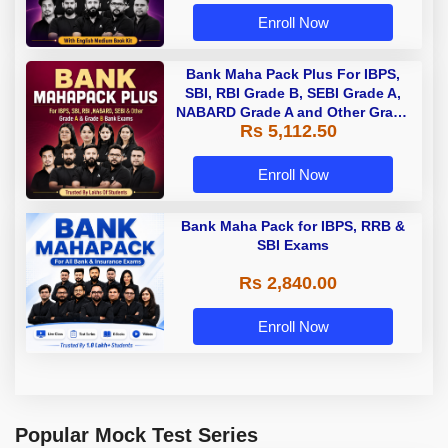
Enroll Now
Bank Maha Pack Plus For IBPS,
SBI, RBI Grade B, SEBI Grade A,
NABARD Grade A and Other Grade
Rs 5,112.50
A & Grade B Bank Exams
Enroll Now
Bank Maha Pack for IBPS, RRB &
SBI Exams
Rs 2,840.00
Enroll Now
Popular Mock Test Series