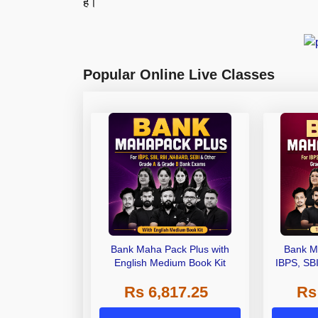
है।
Popular Online Live Classes
Bank Maha Pack Plus with
Bank M
English Medium Book Kit
IBPS, SB
Grade A,
Rs 6,817.25
Rs
Other Gra