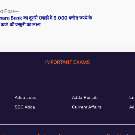
Next
xt Post
post:
ara Bank का दूसरी छमाही में 6,000 करोड़ रुपये के
े कर्ज’ की वसूली का लक्ष्य
IMPORTANT EXAMS
Adda Jobs
Adda Punjab
En
SSC Adda
Current Affairs
Ad