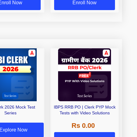
Enroll Now
Enroll Now
erk 2026 Mock Test
IBPS RRB PO | Clerk PYP Mock
Series
Tests with Video Solutions
Rs 0.00
Explore Now