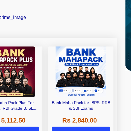
aha Pack Plus For
Bank Maha Pack for IBPS, RRB
I, RBI Grade B, SEBI
& SBI Exams
 NABARD Grade A and
 5,112.50
Rs 2,840.00
de A & Grade B Bank
Exams