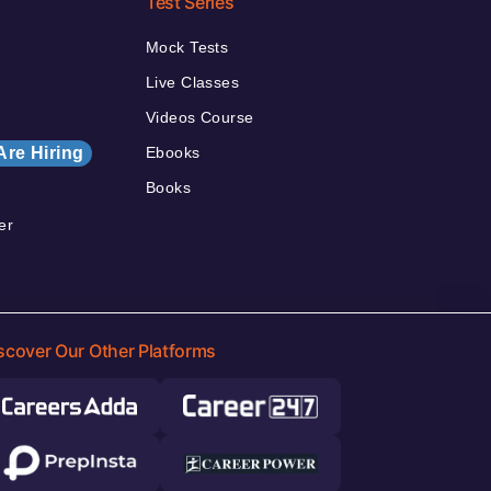
Test Series
Mock Tests
Live Classes
Videos Course
Are Hiring
Ebooks
Books
er
scover Our Other Platforms