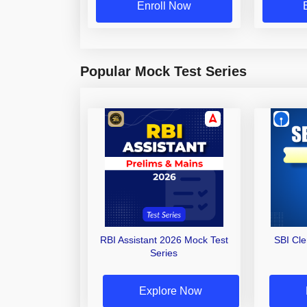
Enroll Now
Popular Mock Test Series
RBI Assistant 2026 Mock Test
SBI Cl
Series
Explore Now