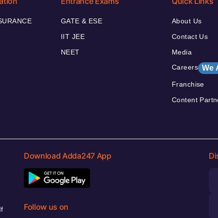
ation
Entrance Exams
Quick Links
NSURANCE
GATE & ESE
About Us
IIT JEE
Contact Us
NEET
Media
Careers
We 
Franchise
Content Partn
Download Adda247 App
Di
Follow us on
f