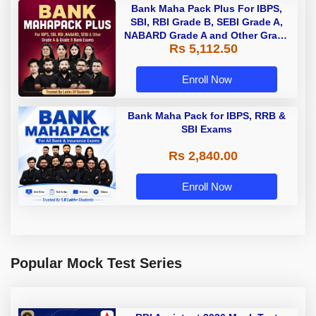
Bank Maha Pack Plus For IBPS,
SBI, RBI Grade B, SEBI Grade A,
NABARD Grade A and Other Grade
Rs 5,112.50
A & Grade B Bank Exams
Enroll Now
Bank Maha Pack for IBPS, RRB &
SBI Exams
Rs 2,840.00
Enroll Now
Popular Mock Test Series