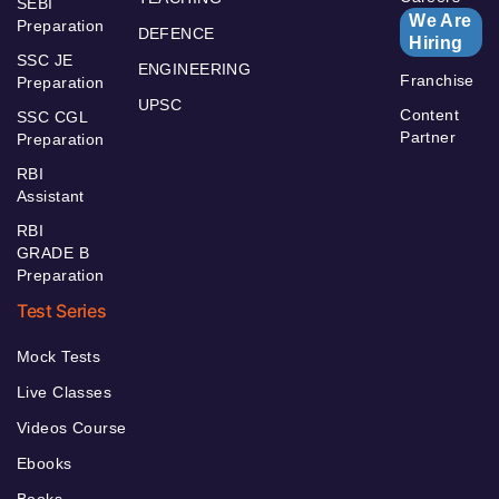
SEBI
We Are
Preparation
DEFENCE
Hiring
SSC JE
ENGINEERING
Franchise
Preparation
UPSC
Content
SSC CGL
Partner
Preparation
RBI
Assistant
RBI
GRADE B
Preparation
Test Series
Mock Tests
Live Classes
Videos Course
Ebooks
Books