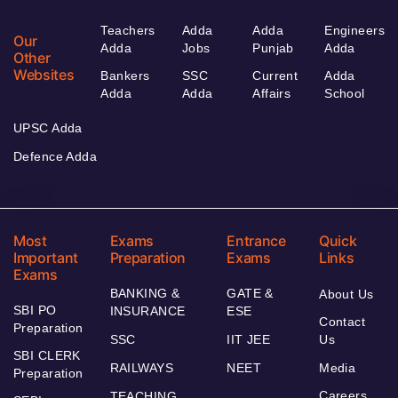
Teachers
Adda
Adda
Engineers
Our
Adda
Jobs
Punjab
Adda
Other
Websites
Bankers
SSC
Current
Adda
Adda
Adda
Affairs
School
UPSC Adda
Defence Adda
Most
Exams
Entrance
Quick
Important
Preparation
Exams
Links
Exams
BANKING &
GATE &
About Us
SBI PO
INSURANCE
ESE
Contact
Preparation
SSC
IIT JEE
Us
SBI CLERK
RAILWAYS
NEET
Media
Preparation
Careers
TEACHING