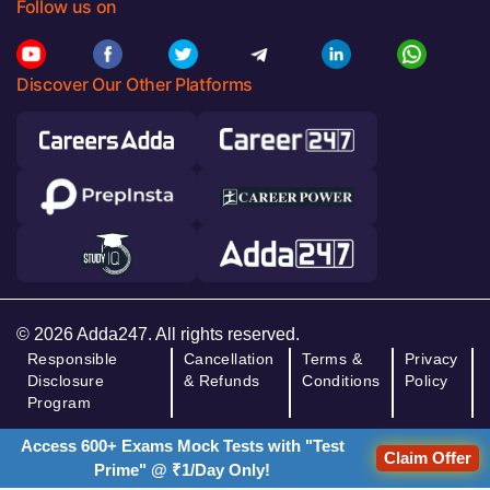
Follow us on
Discover Our Other Platforms
© 2026 Adda247. All rights reserved.
Responsible
Cancellation
Terms &
Privacy
Disclosure
& Refunds
Conditions
Policy
Program
Access 600+ Exams Mock Tests with "Test
Claim Offer
Prime" @ ₹1/Day Only!