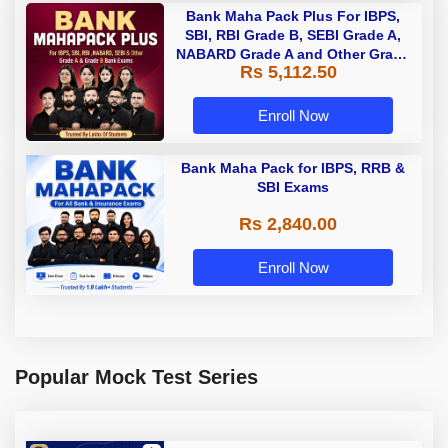
Bank Maha Pack Plus For IBPS,
SBI, RBI Grade B, SEBI Grade A,
NABARD Grade A and Other Grade
Rs 5,112.50
A & Grade B Bank Exams
Enroll Now
Bank Maha Pack for IBPS, RRB &
SBI Exams
Rs 2,840.00
Enroll Now
Popular Mock Test Series