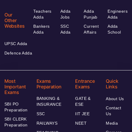
Teachers
Adda
Adda
Engineers
Our
Adda
Jobs
Punjab
Adda
Other
Websites
Bankers
SSC
Current
Adda
Adda
Adda
Affairs
School
UPSC Adda
Defence Adda
Most
Exams
Entrance
Quick
Important
Preparation
Exams
Links
Exams
BANKING &
GATE &
About Us
SBI PO
INSURANCE
ESE
Contact
Preparation
SSC
IIT JEE
Us
SBI CLERK
RAILWAYS
NEET
Media
Preparation