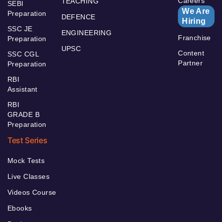
Careers
TEACHING
SEBI
We Are
Preparation
DEFENCE
Hiring
SSC JE
ENGINEERING
Franchise
Preparation
UPSC
Content
SSC CGL
Partner
Preparation
RBI
Assistant
RBI
GRADE B
Preparation
Test Series
Mock Tests
Live Classes
Videos Course
Ebooks