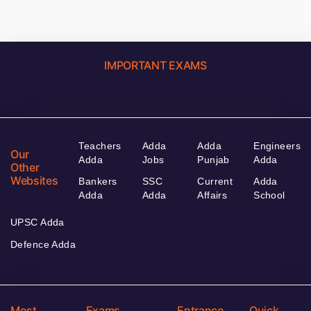
IMPORTANT EXAMS
Teachers
Adda
Adda
Engineers
Our
Adda
Jobs
Punjab
Adda
Other
Websites
Bankers
SSC
Current
Adda
Adda
Adda
Affairs
School
UPSC Adda
Defence Adda
Most
Exams
Entrance
Quick