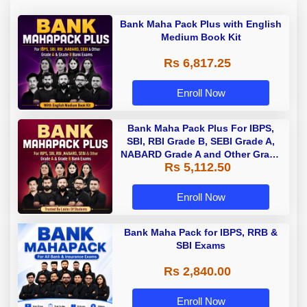
Bank Maha Pack Plus with English
Medium Book Kit
Rs 6,817.25
Enroll Now
Bank Maha Pack Plus For IBPS,
SBI, RBI Grade B, SEBI Grade A,
NABARD Grade A and Other Grade
Rs 5,112.50
A & Grade B Bank Exams
Enroll Now
Bank Maha Pack for IBPS, RRB &
SBI Exams
Rs 2,840.00
Enroll Now