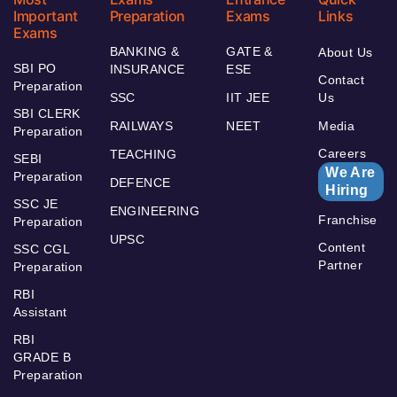
Important
Preparation
Exams
Links
Exams
BANKING &
GATE &
About Us
SBI PO
INSURANCE
ESE
Contact
Preparation
SSC
IIT JEE
Us
SBI CLERK
RAILWAYS
NEET
Media
Preparation
Careers
TEACHING
SEBI
We Are
Preparation
DEFENCE
Hiring
SSC JE
ENGINEERING
Franchise
Preparation
UPSC
Content
SSC CGL
Partner
Preparation
RBI
Assistant
RBI
GRADE B
Preparation