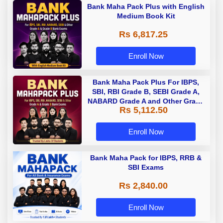
Bank Maha Pack Plus with English
Medium Book Kit
Rs 6,817.25
Enroll Now
Bank Maha Pack Plus For IBPS,
SBI, RBI Grade B, SEBI Grade A,
NABARD Grade A and Other Grade
Rs 5,112.50
A & Grade B Bank Exams
Enroll Now
Bank Maha Pack for IBPS, RRB &
SBI Exams
Rs 2,840.00
Enroll Now