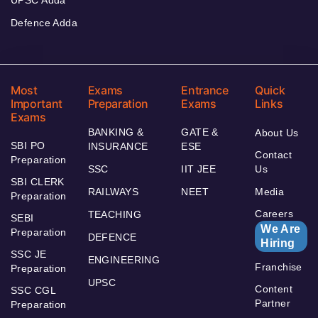
UPSC Adda
Defence Adda
Most
Exams
Entrance
Quick
Important
Preparation
Exams
Links
Exams
BANKING &
GATE &
About Us
SBI PO
INSURANCE
ESE
Contact
Preparation
SSC
IIT JEE
Us
SBI CLERK
RAILWAYS
NEET
Media
Preparation
Careers
TEACHING
SEBI
We Are
Preparation
DEFENCE
Hiring
SSC JE
ENGINEERING
Franchise
Preparation
UPSC
Content
SSC CGL
Partner
Preparation