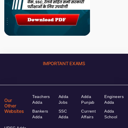
IMPORTANT EXAMS
Teachers
Adda
Adda
Engineers
Our
Adda
Jobs
Punjab
Adda
Other
Websites
Bankers
SSC
Current
Adda
Adda
Adda
Affairs
School