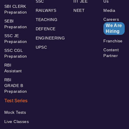
SSC
IIT JEE
Us
SBI CLERK
RAILWAYS
NEET
Media
Preparation
Careers
TEACHING
SEBI
We Are
Preparation
DEFENCE
Hiring
SSC JE
ENGINEERING
Franchise
Preparation
UPSC
Content
SSC CGL
Partner
Preparation
RBI
Assistant
RBI
GRADE B
Preparation
Test Series
Mock Tests
Live Classes