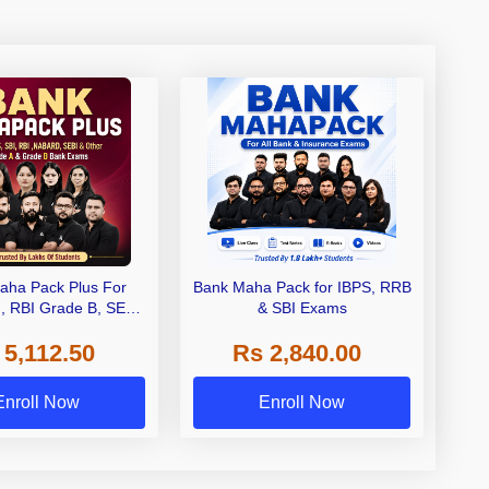
aha Pack Plus For
Bank Maha Pack for IBPS, RRB
I, RBI Grade B, SEBI
& SBI Exams
 NABARD Grade A and
 5,112.50
Rs 2,840.00
de A & Grade B Bank
Exams
Enroll Now
Enroll Now