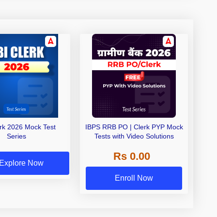
erk 2026 Mock Test
IBPS RRB PO | Clerk PYP Mock
Series
Tests with Video Solutions
Rs 0.00
Explore Now
Enroll Now