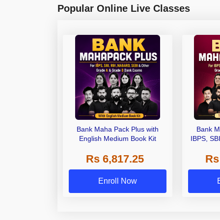
Popular Online Live Classes
Bank Maha Pack Plus with
Bank M
English Medium Book Kit
IBPS, SB
Grade A,
Rs 6,817.25
Rs
Other Gra
Enroll Now