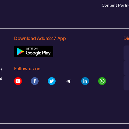
Content Partn
Download Adda247 App
Di
Follow us on
f
it