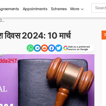
Search
Agreements
Appointments
Schemes
More
for:
0...
ाधीश दिवस 2024: 10 मार्च
Add as a preferred
source on Google