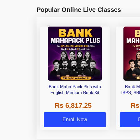
Popular Online Live Classes
Bank Maha Pack Plus with
Bank M
English Medium Book Kit
IBPS, SB
Grade A,
Rs 6,817.25
Rs
Other Gra
Enroll Now