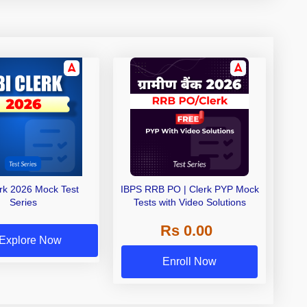
erk 2026 Mock Test
IBPS RRB PO | Clerk PYP Mock
Series
Tests with Video Solutions
Rs 0.00
Explore Now
Enroll Now