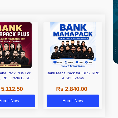
aha Pack Plus For
Bank Maha Pack for IBPS, RRB
I, RBI Grade B, SEBI
& SBI Exams
 NABARD Grade A and
 5,112.50
Rs 2,840.00
de A & Grade B Bank
Exams
Enroll Now
Enroll Now