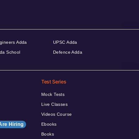
gineers Adda
UPSC Adda
da School
Defence Adda
Test Series
Mock Tests
Live Classes
Videos Course
Are Hiring
Ebooks
Books