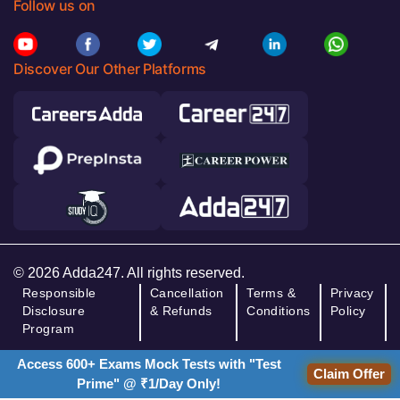
Follow us on
Discover Our Other Platforms
© 2026 Adda247. All rights reserved.
Responsible
Cancellation
Terms &
Privacy
Disclosure
& Refunds
Conditions
Policy
Program
Access 600+ Exams Mock Tests with "Test
Claim Offer
Prime" @ ₹1/Day Only!