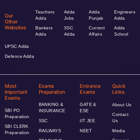
Teachers
Adda
Adda
Engineers
Our
Adda
Jobs
Punjab
Adda
Other
Websites
Bankers
SSC
Current
Adda
Adda
Adda
Affairs
School
UPSC Adda
Defence Adda
Most
Exams
Entrance
Quick
Important
Preparation
Exams
Links
Exams
BANKING &
GATE &
About Us
SBI PO
INSURANCE
ESE
Contact
Preparation
SSC
IIT JEE
Us
SBI CLERK
RAILWAYS
NEET
Media
Preparation