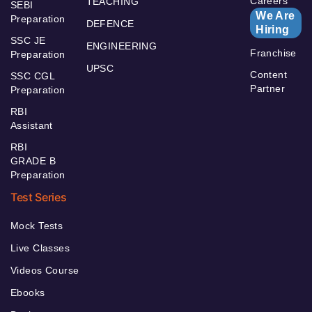
Careers
TEACHING
SEBI
We Are
Preparation
DEFENCE
Hiring
SSC JE
ENGINEERING
Franchise
Preparation
UPSC
Content
SSC CGL
Partner
Preparation
RBI
Assistant
RBI
GRADE B
Preparation
Test Series
Mock Tests
Live Classes
Videos Course
Ebooks