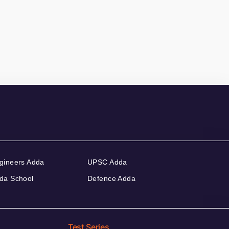
gineers Adda
UPSC Adda
da School
Defence Adda
Test Series