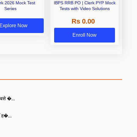
erk 2026 Mock Test
IBPS RRB PO | Clerk PYP Mock
Series
Tests with Video Solutions
Rs 0.00
Explore Now
Enroll Now
बसे �...
ँ ह�...