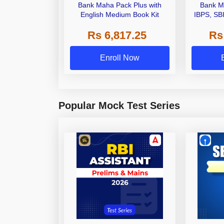
Bank Maha Pack Plus with
Bank M
English Medium Book Kit
IBPS, SB
Grade A,
Rs 6,817.25
Rs
Other Gra
Enroll Now
Popular Mock Test Series