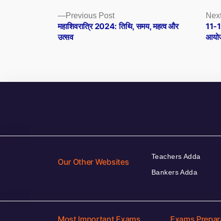
Posts
Previous
Previous Post
Next
post:
महाशिवरात्रि 2024: तिथि, समय, महत्व और
11-16
navigation
उत्सव
आयो
Teachers Adda
Our Other Websites
Bankers Adda
Most Important Exams
Exams Prepar