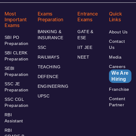
Most
Exams
Entrance
Quick
Important
Preparation
Exams
Links
Exams
BANKING &
GATE &
About Us
SBI PO
INSURANCE
ESE
Contact
Preparation
SSC
IIT JEE
Us
SBI CLERK
RAILWAYS
NEET
Media
Preparation
Careers
TEACHING
SEBI
We Are
Preparation
DEFENCE
Hiring
SSC JE
ENGINEERING
Franchise
Preparation
UPSC
Content
SSC CGL
Partner
Preparation
RBI
Assistant
RBI