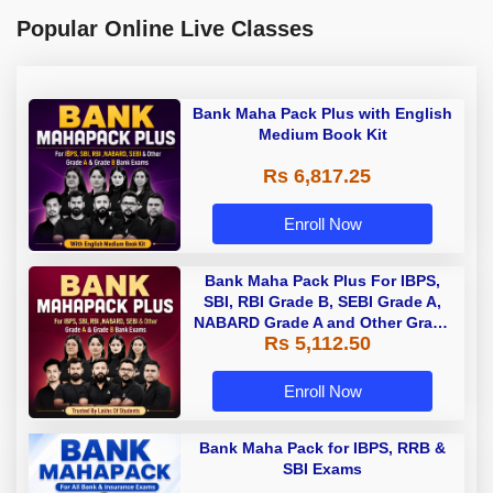
Popular Online Live Classes
Bank Maha Pack Plus with English
Medium Book Kit
Rs 6,817.25
Enroll Now
Bank Maha Pack Plus For IBPS,
SBI, RBI Grade B, SEBI Grade A,
NABARD Grade A and Other Grade
Rs 5,112.50
A & Grade B Bank Exams
Enroll Now
Bank Maha Pack for IBPS, RRB &
SBI Exams