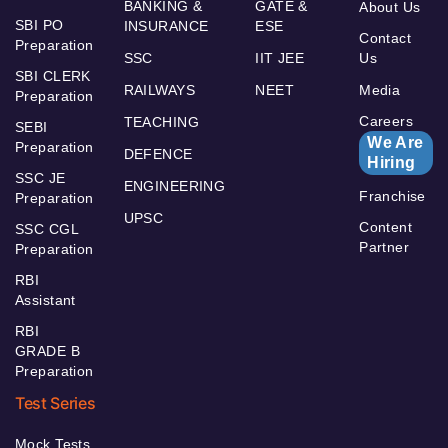
BANKING &
GATE &
About Us
SBI PO
INSURANCE
ESE
Contact
Preparation
SSC
IIT JEE
Us
SBI CLERK
RAILWAYS
NEET
Media
Preparation
Careers
TEACHING
SEBI
We Are
Preparation
DEFENCE
Hiring
SSC JE
ENGINEERING
Franchise
Preparation
UPSC
Content
SSC CGL
Partner
Preparation
RBI
Assistant
RBI
GRADE B
Preparation
Test Series
Mock Tests