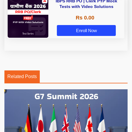
IBPS RRB PO | Clerk PYP Mock
Tests with Video Solutions
Rs 0.00
Enroll Now
Related Posts