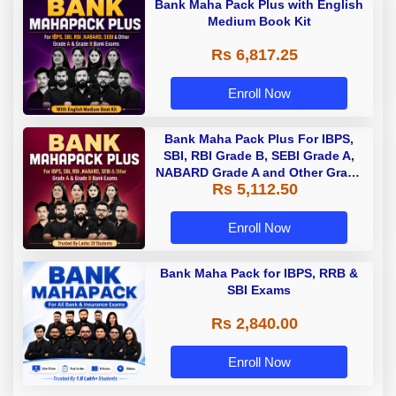
Bank Maha Pack Plus with English
Medium Book Kit
Rs 6,817.25
Enroll Now
Bank Maha Pack Plus For IBPS,
SBI, RBI Grade B, SEBI Grade A,
NABARD Grade A and Other Grade
Rs 5,112.50
A & Grade B Bank Exams
Enroll Now
Bank Maha Pack for IBPS, RRB &
SBI Exams
Rs 2,840.00
Enroll Now