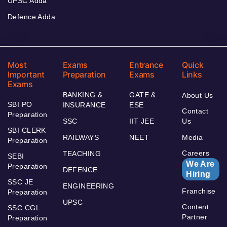
UPSC Adda
Defence Adda
Most
Exams
Entrance
Quick
Important
Preparation
Exams
Links
Exams
BANKING &
GATE &
About Us
SBI PO
INSURANCE
ESE
Contact
Preparation
SSC
IIT JEE
Us
SBI CLERK
RAILWAYS
NEET
Media
Preparation
Careers
TEACHING
SEBI
We Are
Preparation
DEFENCE
Hiring
SSC JE
ENGINEERING
Franchise
Preparation
UPSC
Content
SSC CGL
Partner
Preparation