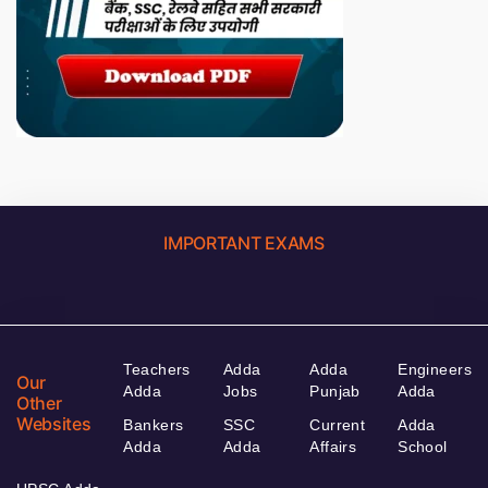
IMPORTANT EXAMS
Teachers
Adda
Adda
Engineers
Our
Adda
Jobs
Punjab
Adda
Other
Websites
Bankers
SSC
Current
Adda
Adda
Adda
Affairs
School