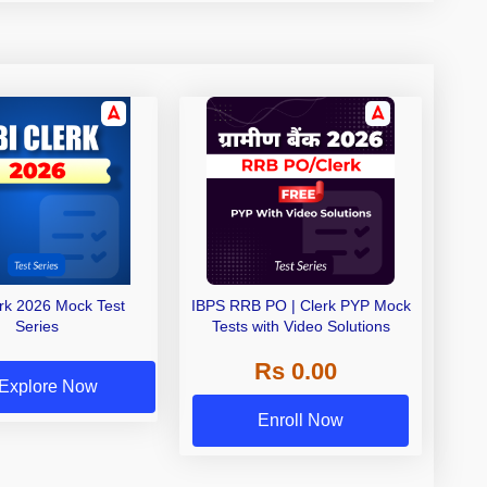
erk 2026 Mock Test
IBPS RRB PO | Clerk PYP Mock
Series
Tests with Video Solutions
Rs 0.00
Explore Now
Enroll Now