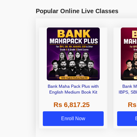
Popular Online Live Classes
Bank Maha Pack Plus with
Bank M
English Medium Book Kit
IBPS, SB
Grade A,
Rs 6,817.25
Rs
Other Gra
Enroll Now