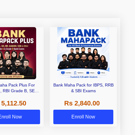
aha Pack Plus For
Bank Maha Pack for IBPS, RRB
I, RBI Grade B, SEBI
& SBI Exams
 NABARD Grade A and
 5,112.50
Rs 2,840.00
de A & Grade B Bank
Exams
Enroll Now
Enroll Now