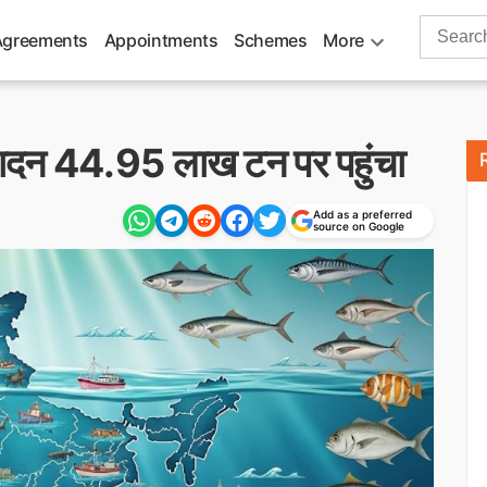
Search
Agreements
Appointments
Schemes
More
for:
पादन 44.95 लाख टन पर पहुंचा
Add as a preferred
source on Google