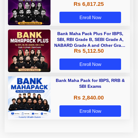
Rs 6,817.25
Enroll Now
Bank Maha Pack Plus For IBPS,
SBI, RBI Grade B, SEBI Grade A,
NABARD Grade A and Other Grade
Rs 5,112.50
A & Grade B Bank Exams
Enroll Now
Bank Maha Pack for IBPS, RRB &
SBI Exams
Rs 2,840.00
Enroll Now