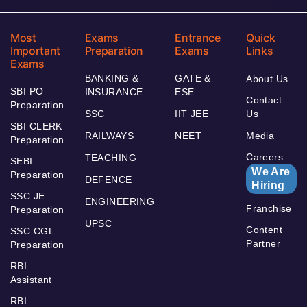
Most
Exams
Entrance
Quick
Important
Preparation
Exams
Links
Exams
BANKING &
GATE &
About Us
SBI PO
INSURANCE
ESE
Contact
Preparation
SSC
IIT JEE
Us
SBI CLERK
RAILWAYS
NEET
Media
Preparation
Careers
TEACHING
SEBI
We Are
Preparation
DEFENCE
Hiring
SSC JE
ENGINEERING
Franchise
Preparation
UPSC
Content
SSC CGL
Partner
Preparation
RBI
Assistant
RBI