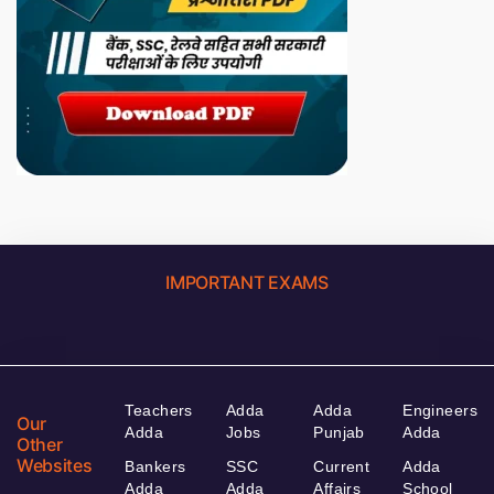
IMPORTANT EXAMS
Teachers
Adda
Adda
Engineers
Our
Adda
Jobs
Punjab
Adda
Other
Websites
Bankers
SSC
Current
Adda
Adda
Adda
Affairs
School