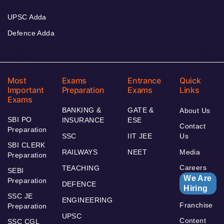
UPSC Adda
Defence Adda
Most
Exams
Entrance
Quick
Important
Preparation
Exams
Links
Exams
BANKING &
GATE &
About Us
SBI PO
INSURANCE
ESE
Contact
Preparation
SSC
IIT JEE
Us
SBI CLERK
RAILWAYS
NEET
Media
Preparation
Careers
TEACHING
SEBI
We Are
Preparation
DEFENCE
Hiring
SSC JE
ENGINEERING
Franchise
Preparation
UPSC
Content
SSC CGL