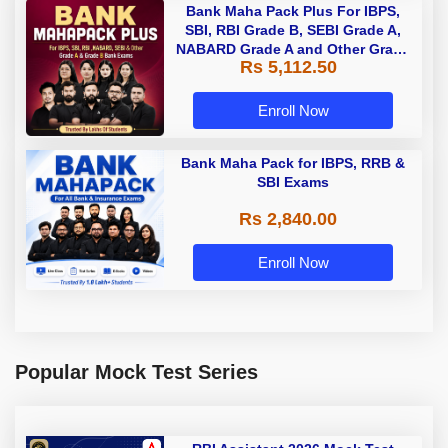
Bank Maha Pack Plus For IBPS,
SBI, RBI Grade B, SEBI Grade A,
NABARD Grade A and Other Grade
Rs 5,112.50
A & Grade B Bank Exams
Enroll Now
Bank Maha Pack for IBPS, RRB &
SBI Exams
Rs 2,840.00
Enroll Now
Popular Mock Test Series