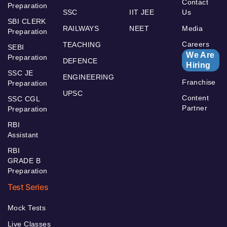
Contact
Preparation
SSC
IIT JEE
Us
SBI CLERK
RAILWAYS
NEET
Media
Preparation
Careers
TEACHING
SEBI
We Are
Preparation
DEFENCE
Hiring
SSC JE
ENGINEERING
Franchise
Preparation
UPSC
Content
SSC CGL
Partner
Preparation
RBI
Assistant
RBI
GRADE B
Preparation
Test Series
Mock Tests
Live Classes