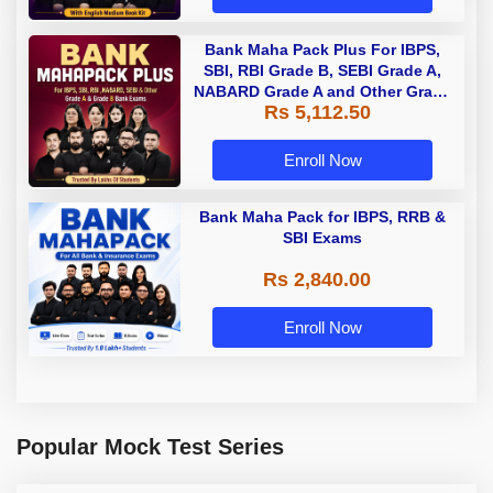
Bank Maha Pack Plus For IBPS,
SBI, RBI Grade B, SEBI Grade A,
NABARD Grade A and Other Grade
Rs 5,112.50
A & Grade B Bank Exams
Enroll Now
Bank Maha Pack for IBPS, RRB &
SBI Exams
Rs 2,840.00
Enroll Now
Popular Mock Test Series