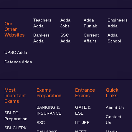
Teachers
Adda
Adda
Engineers
Our
Adda
Jobs
Punjab
Adda
Other
Websites
Bankers
SSC
Current
Adda
Adda
Adda
Affairs
School
UPSC Adda
Defence Adda
Most
Exams
Entrance
Quick
Important
Preparation
Exams
Links
Exams
BANKING &
GATE &
About Us
SBI PO
INSURANCE
ESE
Contact
Preparation
SSC
IIT JEE
Us
SBI CLERK
RAILWAYS
NEET
Media