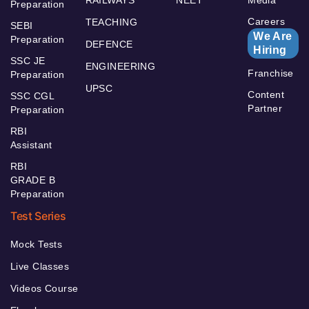
Preparation
Careers
TEACHING
SEBI
We Are
Preparation
DEFENCE
Hiring
SSC JE
ENGINEERING
Franchise
Preparation
UPSC
Content
SSC CGL
Partner
Preparation
RBI
Assistant
RBI
GRADE B
Preparation
Test Series
Mock Tests
Live Classes
Videos Course