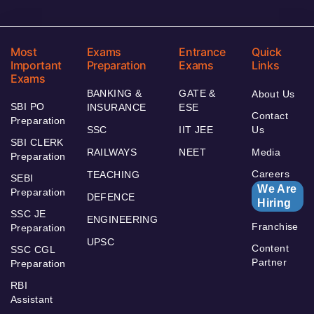
Most
Exams
Entrance
Quick
Important
Preparation
Exams
Links
Exams
BANKING &
GATE &
About Us
SBI PO
INSURANCE
ESE
Contact
Preparation
SSC
IIT JEE
Us
SBI CLERK
RAILWAYS
NEET
Media
Preparation
Careers
TEACHING
SEBI
We Are
Preparation
DEFENCE
Hiring
SSC JE
ENGINEERING
Franchise
Preparation
UPSC
Content
SSC CGL
Partner
Preparation
RBI
Assistant