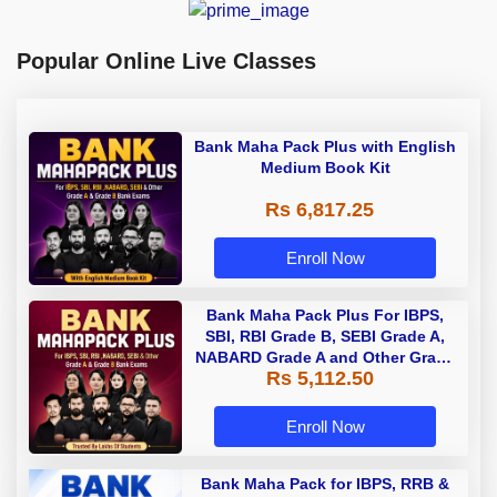
Popular Online Live Classes
Bank Maha Pack Plus with English
Medium Book Kit
Rs 6,817.25
Enroll Now
Bank Maha Pack Plus For IBPS,
SBI, RBI Grade B, SEBI Grade A,
NABARD Grade A and Other Grade
Rs 5,112.50
A & Grade B Bank Exams
Enroll Now
Bank Maha Pack for IBPS, RRB &