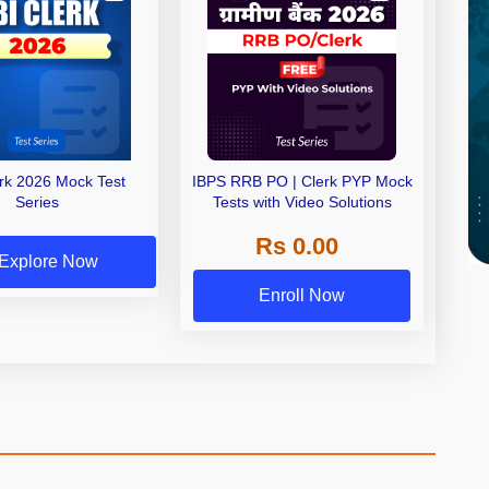
erk 2026 Mock Test
IBPS RRB PO | Clerk PYP Mock
Series
Tests with Video Solutions
Rs 0.00
Explore Now
Enroll Now