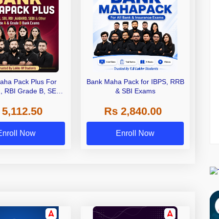
aha Pack Plus For
Bank Maha Pack for IBPS, RRB
I, RBI Grade B, SEBI
& SBI Exams
 NABARD Grade A and
 5,112.50
Rs 2,840.00
de A & Grade B Bank
Exams
Enroll Now
Enroll Now