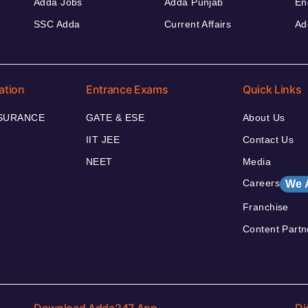
Adda Jobs
Adda Punjab
En
SSC Adda
Current Affairs
Ad
ation
Entrance Exams
Quick Links
NSURANCE
GATE & ESE
About Us
IIT JEE
Contact Us
NEET
Media
Careers
We 
Franchise
Content Partn