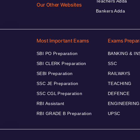
Teachers Adda
Our Other Websites
Bankers Adda
Most Important Exams
Exams Prepar
SBI PO Preparation
BANKING & I
SBI CLERK Preparation
SSC
SEBI Preparation
RAILWAYS
SSC JE Preparation
TEACHING
SSC CGL Preparation
DEFENCE
RBI Assistant
ENGINEERING
RBI GRADE B Preparation
UPSC