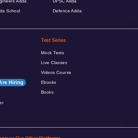
gineers Adda
UPSC Adda
da School
Defence Adda
Test Series
Mock Tests
Live Classes
Videos Course
Are Hiring
Ebooks
Books
er