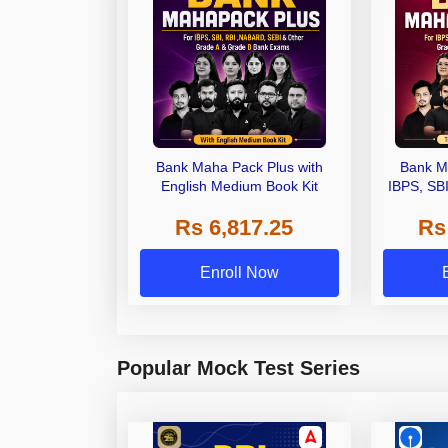
Bank Maha Pack Plus with
Bank M
English Medium Book Kit
IBPS, SB
Grade A,
Rs 6,817.25
Rs
Other Gra
Enroll Now
Popular Mock Test Series