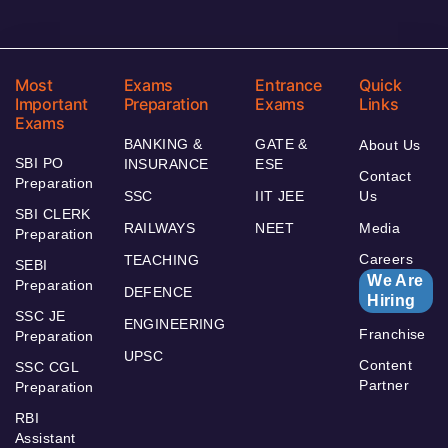
Most
Exams
Entrance
Quick
Important
Preparation
Exams
Links
Exams
BANKING &
GATE &
About Us
SBI PO
INSURANCE
ESE
Contact
Preparation
SSC
IIT JEE
Us
SBI CLERK
RAILWAYS
NEET
Media
Preparation
Careers
TEACHING
SEBI
We Are
Preparation
DEFENCE
Hiring
SSC JE
ENGINEERING
Franchise
Preparation
UPSC
Content
SSC CGL
Partner
Preparation
RBI
Assistant