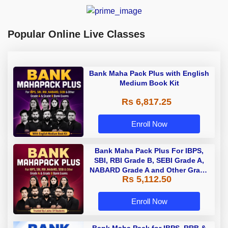
Popular Online Live Classes
Bank Maha Pack Plus with English
Medium Book Kit
Rs 6,817.25
Enroll Now
Bank Maha Pack Plus For IBPS,
SBI, RBI Grade B, SEBI Grade A,
NABARD Grade A and Other Grade
Rs 5,112.50
A & Grade B Bank Exams
Enroll Now
Bank Maha Pack for IBPS, RRB &