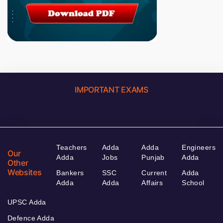
IMPORTANT EXAMS
Teachers
Adda
Adda
Engineers
Our
Adda
Jobs
Punjab
Adda
Other
Websites
Bankers
SSC
Current
Adda
Adda
Adda
Affairs
School
UPSC Adda
Defence Adda