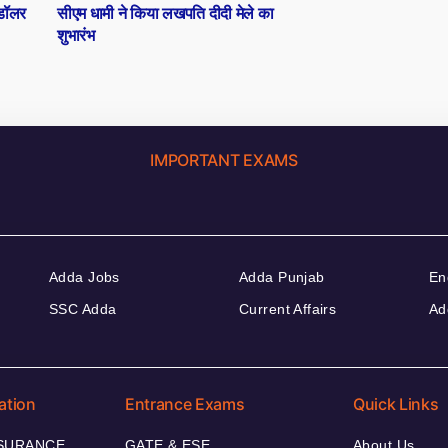
post:
डॉलर
सीएम धामी ने किया लखपति दीदी मेले का
शुभारंभ
IMPORTANT EXAMS
Adda Jobs
Adda Punjab
En
SSC Adda
Current Affairs
Ad
ation
Entrance Exams
Quick Links
NSURANCE
GATE & ESE
About Us