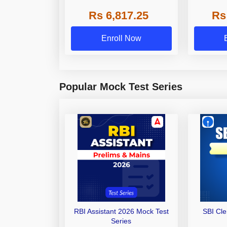
Grade A,
Rs 6,817.25
Rs
Other Gra
Enroll Now
Popular Mock Test Series
RBI Assistant 2026 Mock Test
SBI Cl
Series