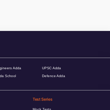
gineers Adda
UPSC Adda
da School
Defence Adda
Test Series
Mock Tests