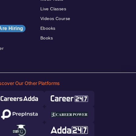
Live Classes
Videos Course
Are Hiring
Ebooks
Books
er
scover Our Other Platforms