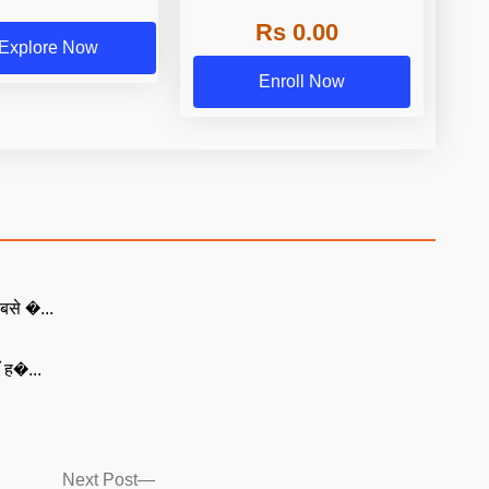
Rs 0.00
Explore Now
Enroll Now
बसे �...
ँ ह�...
Next
Next Post