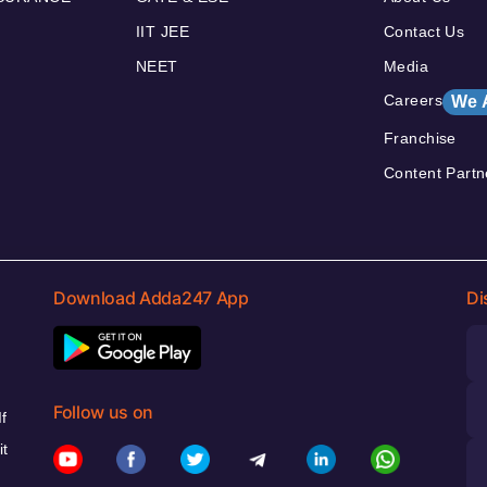
IIT JEE
Contact Us
NEET
Media
Careers
We 
Franchise
Content Partn
Download Adda247 App
Di
Follow us on
f
it