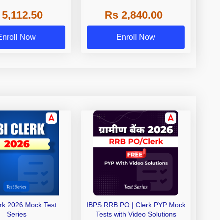
 NABARD Grade A and
 5,112.50
Rs 2,840.00
de A & Grade B Bank
Exams
Enroll Now
Enroll Now
erk 2026 Mock Test
IBPS RRB PO | Clerk PYP Mock
Series
Tests with Video Solutions