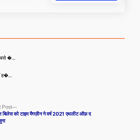
बसे �...
ँ ह�...
Next
 Post
post:
 बिलेस को टाइम मैगज़ीन ने वर्ष 2021 एथलीट ऑफ़ द
ुना