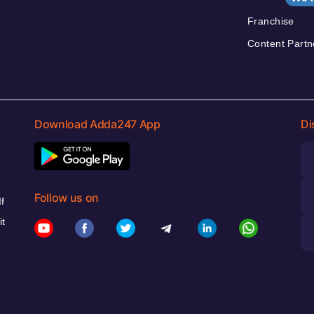
Franchise
Content Partn
Download Adda247 App
Di
Follow us on
f
it