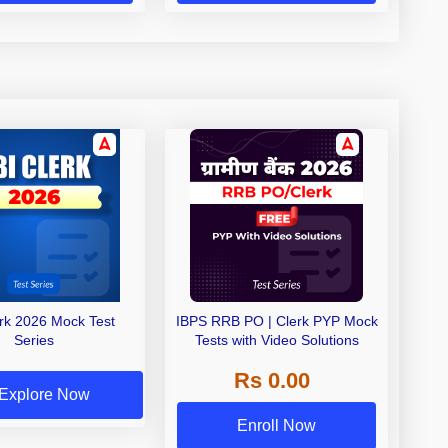
erk 2026 Mock Test
IBPS RRB PO | Clerk PYP Mock
Series
Tests with Video Solutions
Rs 0.00
Explore Now
Enroll Now