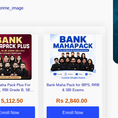
aha Pack Plus For
Bank Maha Pack for IBPS, RRB
I, RBI Grade B, SEBI
& SBI Exams
 NABARD Grade A and
 5,112.50
Rs 2,840.00
de A & Grade B Bank
Exams
Enroll Now
Enroll Now