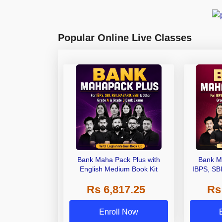
Popular Online Live Classes
Bank Maha Pack Plus with
Bank M
English Medium Book Kit
IBPS, SB
Grade A,
Rs 6,817.25
Rs
Other Gra
Enroll Now