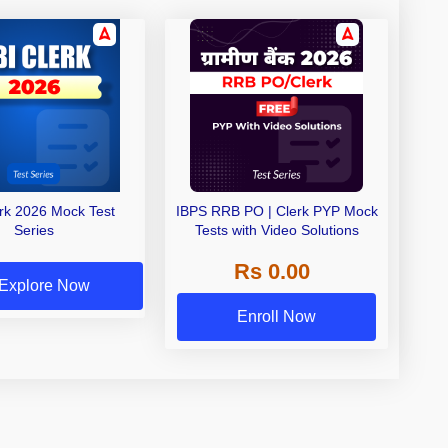
erk 2026 Mock Test
IBPS RRB PO | Clerk PYP Mock
Series
Tests with Video Solutions
Rs 0.00
Explore Now
Enroll Now