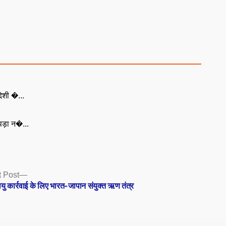
ेशी �...
ड़ा न�...
Next
 Post
post:
ु कार्रवाई के लिए भारत-जापान संयुक्त ऋण तंत्र