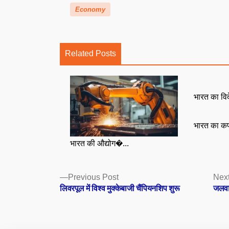
Economy
Related Posts
भारत का विद
भारत का कप
भारत की औद्योग�...
Posts
Previous
Previous Post
Next
post:
लिवरपूल में विश्व मुक्केबाजी चैंपियनशिप शुरू
जलवाय
navigation