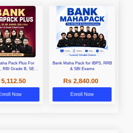
aha Pack Plus For
Bank Maha Pack for IBPS, RRB
I, RBI Grade B, SEBI
& SBI Exams
 NABARD Grade A and
 5,112.50
Rs 2,840.00
de A & Grade B Bank
Exams
Enroll Now
Enroll Now