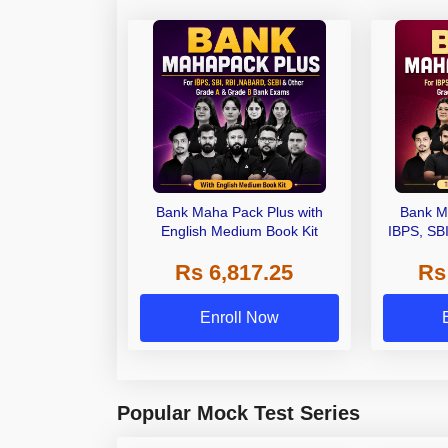
Bank Maha Pack Plus with
Bank M
English Medium Book Kit
IBPS, SB
Grade A,
Rs 6,817.25
Rs
Other Gra
Enroll Now
Popular Mock Test Series