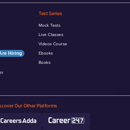
Test Series
Mock Tests
Live Classes
Videos Course
Are Hiring
Ebooks
Books
er
scover Our Other Platforms