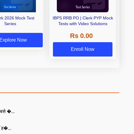
erk 2026 Mock Test
IBPS RRB PO | Clerk PYP Mock
Series
Tests with Video Solutions
Rs 0.00
Explore Now
Enroll Now
बसे �...
ँ ह�...