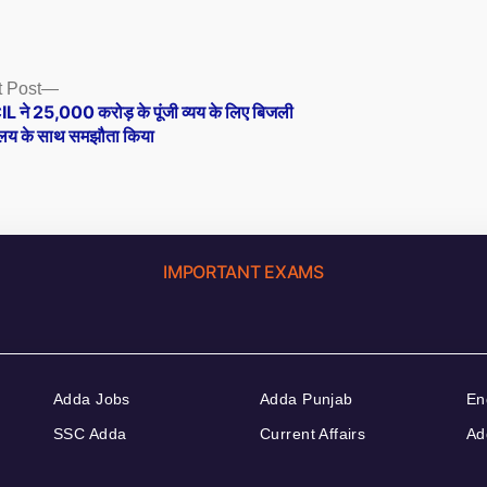
Next
 Post
post:
L ने 25,000 करोड़ के पूंजी व्यय के लिए बिजली
रालय के साथ समझौता किया
IMPORTANT EXAMS
Adda Jobs
Adda Punjab
En
SSC Adda
Current Affairs
Ad