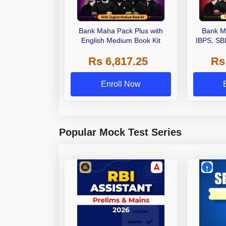
Bank Maha Pack Plus with
Bank M
English Medium Book Kit
IBPS, SB
Grade A,
Rs 6,817.25
Rs
Other Gra
Enroll Now
Popular Mock Test Series