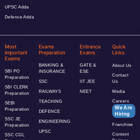
UPSC Adda
Defence Adda
Most
Exams
Entrance
Quick
Important
Preparation
Exams
Links
Exams
BANKING &
GATE &
About Us
SBI PO
INSURANCE
ESE
Contact
Preparation
SSC
IIT JEE
Us
SBI CLERK
RAILWAYS
NEET
Media
Preparation
Careers
TEACHING
SEBI
We Are
Preparation
DEFENCE
Hiring
SSC JE
ENGINEERING
Franchise
Preparation
UPSC
Content
SSC CGL