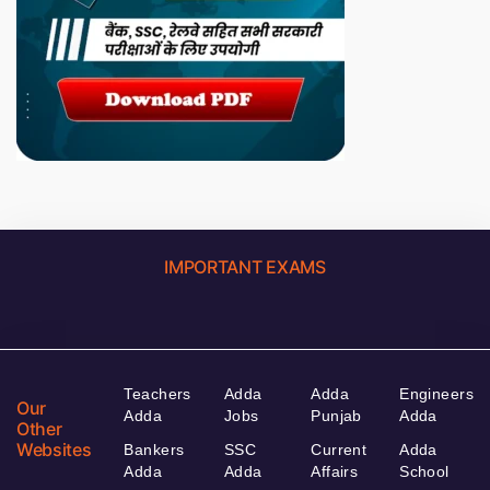
IMPORTANT EXAMS
Teachers
Adda
Adda
Engineers
Our
Adda
Jobs
Punjab
Adda
Other
Websites
Bankers
SSC
Current
Adda
Adda
Adda
Affairs
School