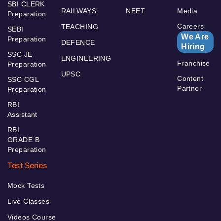
SBI CLERK
RAILWAYS
NEET
Media
Preparation
Careers
TEACHING
SEBI
We Are
Preparation
DEFENCE
Hiring
SSC JE
ENGINEERING
Franchise
Preparation
UPSC
Content
SSC CGL
Partner
Preparation
RBI
Assistant
RBI
GRADE B
Preparation
Test Series
Mock Tests
Live Classes
Videos Course