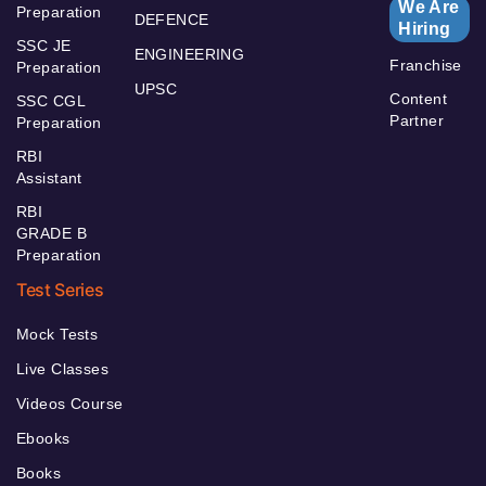
We Are
Preparation
DEFENCE
Hiring
SSC JE
ENGINEERING
Franchise
Preparation
UPSC
Content
SSC CGL
Partner
Preparation
RBI
Assistant
RBI
GRADE B
Preparation
Test Series
Mock Tests
Live Classes
Videos Course
Ebooks
Books