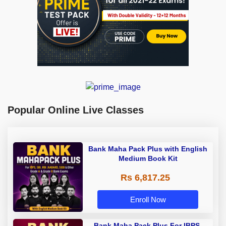
Popular Online Live Classes
Bank Maha Pack Plus with English
Medium Book Kit
Rs 6,817.25
Enroll Now
Bank Maha Pack Plus For IBPS,