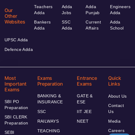
Teachers
Adda
Adda
Engineers
Our
Adda
Jobs
Punjab
Adda
Other
Websites
Bankers
SSC
Current
Adda
Adda
Adda
Affairs
School
UPSC Adda
Defence Adda
Most
Exams
Entrance
Quick
Important
Preparation
Exams
Links
Exams
BANKING &
GATE &
About Us
SBI PO
INSURANCE
ESE
Contact
Preparation
SSC
IIT JEE
Us
SBI CLERK
RAILWAYS
NEET
Media
Preparation
Careers
TEACHING
SEBI