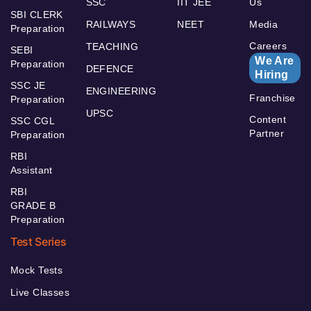
SSC
IIT JEE
Us
SBI CLERK
RAILWAYS
NEET
Media
Preparation
Careers
TEACHING
SEBI
We Are
Preparation
DEFENCE
Hiring
SSC JE
ENGINEERING
Franchise
Preparation
UPSC
Content
SSC CGL
Partner
Preparation
RBI
Assistant
RBI
GRADE B
Preparation
Test Series
Mock Tests
Live Classes