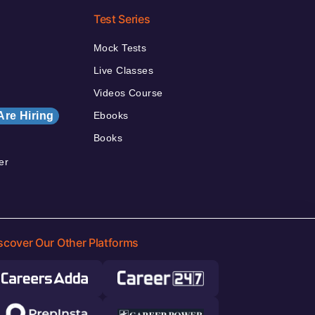
Test Series
Mock Tests
Live Classes
Videos Course
Are Hiring
Ebooks
Books
er
scover Our Other Platforms