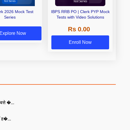
erk 2026 Mock Test
IBPS RRB PO | Clerk PYP Mock
Series
Tests with Video Solutions
Rs 0.00
Explore Now
Enroll Now
बसे �...
ँ ह�...