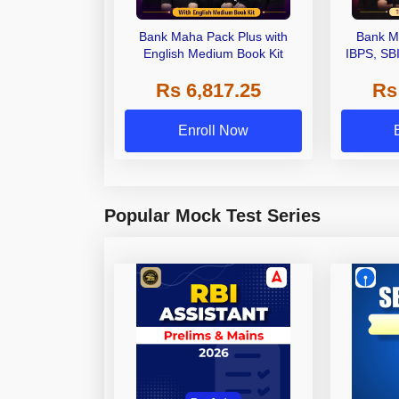
Bank Maha Pack Plus with
Bank M
English Medium Book Kit
IBPS, SB
Grade A,
Rs 6,817.25
Rs
Other Gra
Enroll Now
Popular Mock Test Series