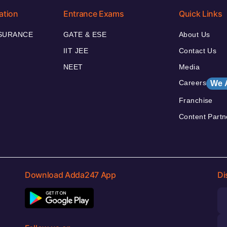
ation
Entrance Exams
Quick Links
NSURANCE
GATE & ESE
About Us
IIT JEE
Contact Us
NEET
Media
Careers
We 
Franchise
Content Partn
Download Adda247 App
Di