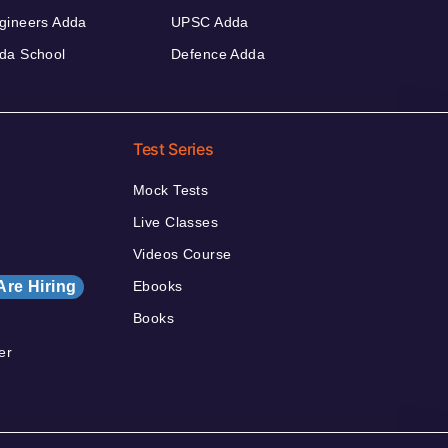
gineers Adda
UPSC Adda
da School
Defence Adda
Test Series
Mock Tests
Live Classes
Videos Course
Are Hiring
Ebooks
Books
er