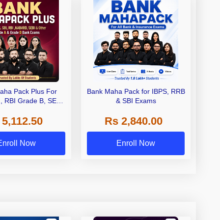
aha Pack Plus For
Bank Maha Pack for IBPS, RRB
I, RBI Grade B, SEBI
& SBI Exams
 NABARD Grade A and
 5,112.50
Rs 2,840.00
de A & Grade B Bank
Exams
Enroll Now
Enroll Now