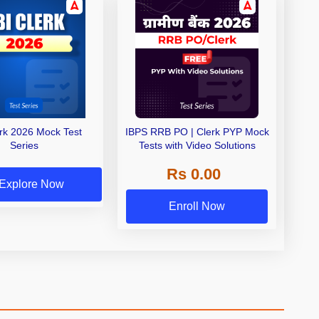
erk 2026 Mock Test
IBPS RRB PO | Clerk PYP Mock
Series
Tests with Video Solutions
Rs 0.00
Explore Now
Enroll Now