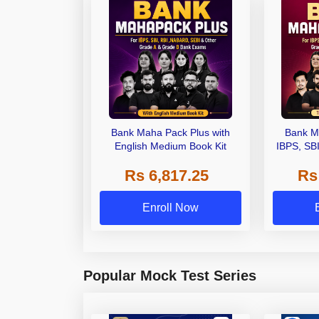
Bank Maha Pack Plus with
Bank M
English Medium Book Kit
IBPS, SB
Grade A,
Rs 6,817.25
Rs
Other Gra
Enroll Now
Popular Mock Test Series