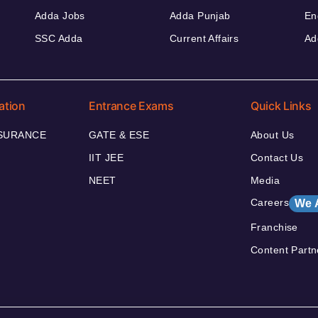
Adda Jobs
Adda Punjab
En
SSC Adda
Current Affairs
Ad
ation
Entrance Exams
Quick Links
NSURANCE
GATE & ESE
About Us
IIT JEE
Contact Us
NEET
Media
Careers
We 
Franchise
Content Partn