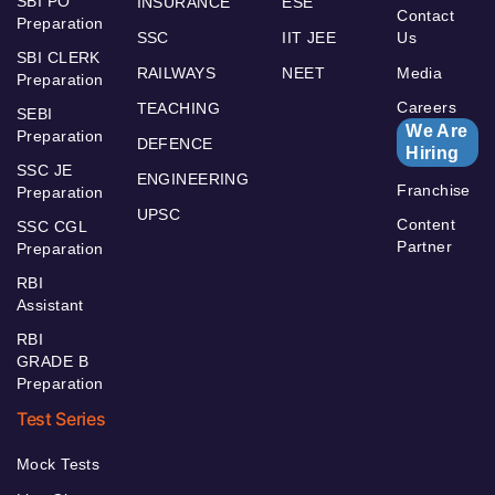
SBI PO
INSURANCE
ESE
Contact
Preparation
SSC
IIT JEE
Us
SBI CLERK
RAILWAYS
NEET
Media
Preparation
Careers
TEACHING
SEBI
We Are
Preparation
DEFENCE
Hiring
SSC JE
ENGINEERING
Franchise
Preparation
UPSC
Content
SSC CGL
Partner
Preparation
RBI
Assistant
RBI
GRADE B
Preparation
Test Series
Mock Tests