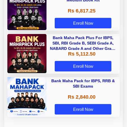
Medium Book Kit
Rs 6,817.25
Enroll Now
Bank Maha Pack Plus For IBPS,
SBI, RBI Grade B, SEBI Grade A,
NABARD Grade A and Other Grade
Rs 5,112.50
A & Grade B Bank Exams
Enroll Now
Bank Maha Pack for IBPS, RRB &
SBI Exams
Rs 2,840.00
Enroll Now