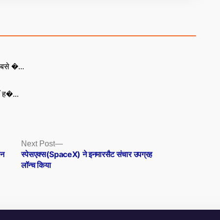
बसे �...
ँ ह�...
Next
Next Post
post:
पन
स्पेसएक्स(SpaceX) ने इनमारसैट संचार उपग्रह
लॉन्च किया