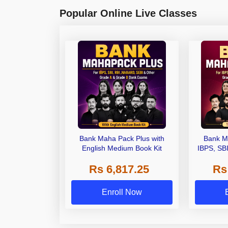
Popular Online Live Classes
Bank Maha Pack Plus with
Bank M
English Medium Book Kit
IBPS, SB
Grade A,
Rs 6,817.25
Rs
Other Gra
Enroll Now