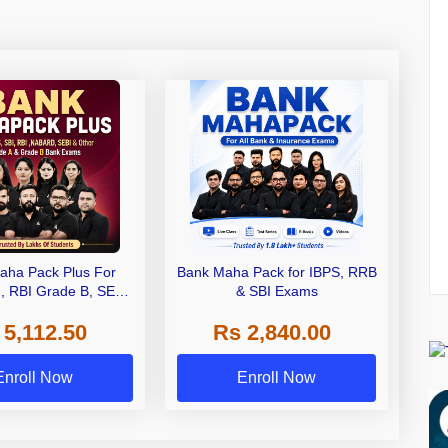
aha Pack Plus For
Bank Maha Pack for IBPS, RRB
I, RBI Grade B, SEBI
& SBI Exams
 NABARD Grade A and
 5,112.50
Rs 2,840.00
de A & Grade B Bank
Exams
Enroll Now
Enroll Now