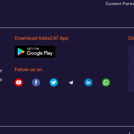
Content Partn
Download Adda247 App
Di
Follow us on
f
it