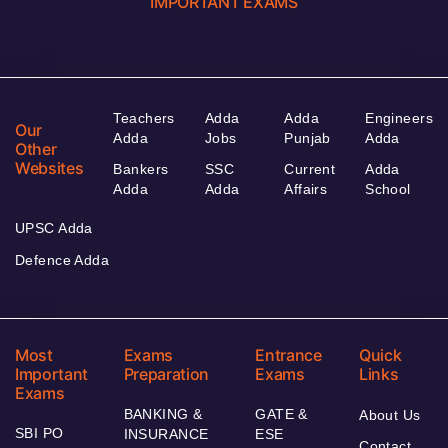
IMPORTANT EXAMS
Teachers
Adda
Adda
Engineers
Our
Adda
Jobs
Punjab
Adda
Other
Websites
Bankers
SSC
Current
Adda
Adda
Adda
Affairs
School
UPSC Adda
Defence Adda
Most
Exams
Entrance
Quick
Important
Preparation
Exams
Links
Exams
BANKING &
GATE &
About Us
SBI PO
INSURANCE
ESE
Contact