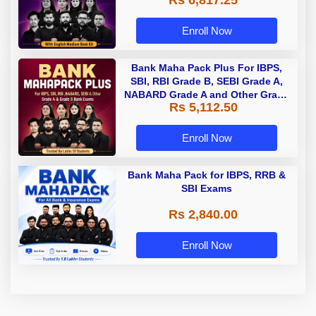
Rs 6,817.25
Enroll Now
Bank Maha Pack Plus For IBPS,
SBI, RBI Grade B, SEBI Grade A,
NABARD Grade A and Other Grade
Rs 5,112.50
A & Grade B Bank Exams
Enroll Now
Bank Maha Pack for IBPS, RRB &
SBI Exams
Rs 2,840.00
Enroll Now