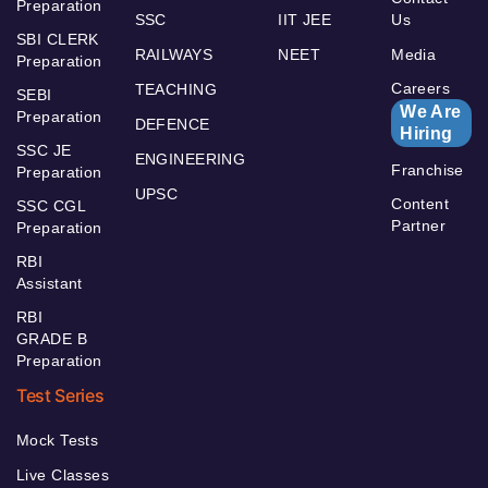
Preparation
SSC
IIT JEE
Us
SBI CLERK
RAILWAYS
NEET
Media
Preparation
Careers
TEACHING
SEBI
We Are
Preparation
DEFENCE
Hiring
SSC JE
ENGINEERING
Franchise
Preparation
UPSC
Content
SSC CGL
Partner
Preparation
RBI
Assistant
RBI
GRADE B
Preparation
Test Series
Mock Tests
Live Classes