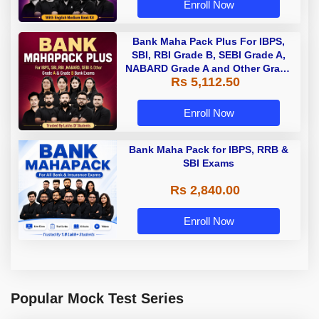
Enroll Now
Bank Maha Pack Plus For IBPS,
SBI, RBI Grade B, SEBI Grade A,
NABARD Grade A and Other Grade
Rs 5,112.50
A & Grade B Bank Exams
Enroll Now
Bank Maha Pack for IBPS, RRB &
SBI Exams
Rs 2,840.00
Enroll Now
Popular Mock Test Series