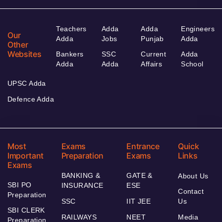
Teachers
Adda
Adda
Engineers
Our
Adda
Jobs
Punjab
Adda
Other
Websites
Bankers
SSC
Current
Adda
Adda
Adda
Affairs
School
UPSC Adda
Defence Adda
Most
Exams
Entrance
Quick
Important
Preparation
Exams
Links
Exams
BANKING &
GATE &
About Us
SBI PO
INSURANCE
ESE
Contact
Preparation
SSC
IIT JEE
Us
SBI CLERK
RAILWAYS
NEET
Media
Preparation