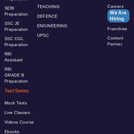
Careers
TEACHING
SEBI
We Are
Preparation
DEFENCE
Hiring
SSC JE
ENGINEERING
Franchise
Preparation
UPSC
Content
SSC CGL
Partner
Preparation
RBI
Assistant
RBI
GRADE B
Preparation
Test Series
Mock Tests
Live Classes
Videos Course
Ebooks