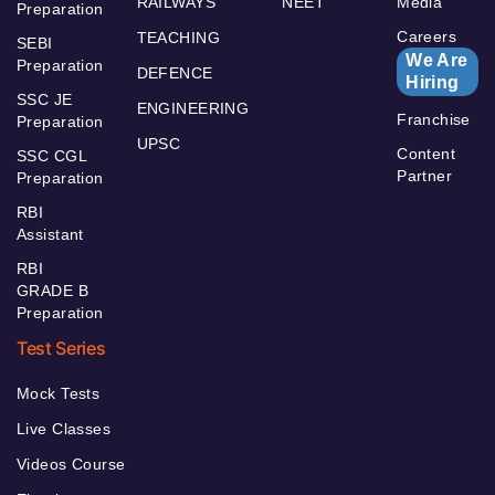
RAILWAYS
NEET
Media
Preparation
Careers
TEACHING
SEBI
We Are
Preparation
DEFENCE
Hiring
SSC JE
ENGINEERING
Franchise
Preparation
UPSC
Content
SSC CGL
Partner
Preparation
RBI
Assistant
RBI
GRADE B
Preparation
Test Series
Mock Tests
Live Classes
Videos Course