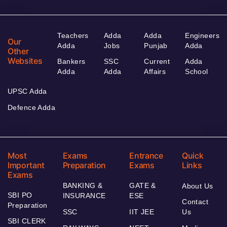
Teachers
Adda
Adda
Engineers
Our
Adda
Jobs
Punjab
Adda
Other
Websites
Bankers
SSC
Current
Adda
Adda
Adda
Affairs
School
UPSC Adda
Defence Adda
Most
Exams
Entrance
Quick
Important
Preparation
Exams
Links
Exams
BANKING &
GATE &
About Us
SBI PO
INSURANCE
ESE
Contact
Preparation
SSC
IIT JEE
Us
SBI CLERK