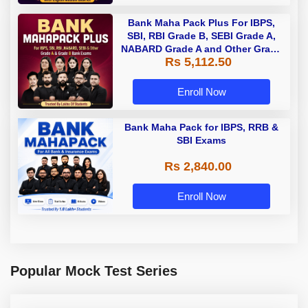
Bank Maha Pack Plus For IBPS,
SBI, RBI Grade B, SEBI Grade A,
NABARD Grade A and Other Grade
Rs 5,112.50
A & Grade B Bank Exams
Enroll Now
Bank Maha Pack for IBPS, RRB &
SBI Exams
Rs 2,840.00
Enroll Now
Popular Mock Test Series