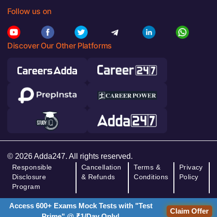
Follow us on
Discover Our Other Platforms
© 2026 Adda247. All rights reserved.
Responsible
Cancellation
Terms &
Privacy
Disclosure
& Refunds
Conditions
Policy
Program
Access 600+ Exams Mock Tests with "Test
Claim Offer
Prime" @ ₹1/Day Only!