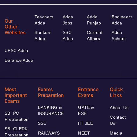
Teachers
Adda
Adda
Engineers
Our
Adda
Jobs
Punjab
Adda
Other
Websites
Bankers
SSC
Current
Adda
Adda
Adda
Affairs
School
UPSC Adda
Defence Adda
Most
Exams
Entrance
Quick
Important
Preparation
Exams
Links
Exams
BANKING &
GATE &
About Us
SBI PO
INSURANCE
ESE
Contact
Preparation
SSC
IIT JEE
Us
SBI CLERK
RAILWAYS
NEET
Media
Preparation