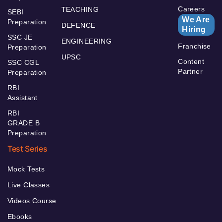
Careers
TEACHING
SEBI
We Are
Preparation
DEFENCE
Hiring
SSC JE
ENGINEERING
Franchise
Preparation
UPSC
Content
SSC CGL
Partner
Preparation
RBI
Assistant
RBI
GRADE B
Preparation
Test Series
Mock Tests
Live Classes
Videos Course
Ebooks