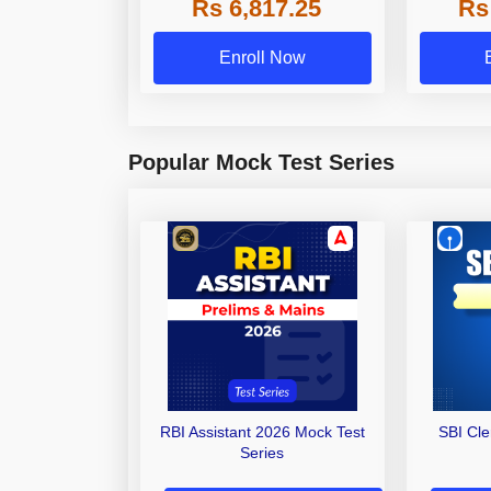
Rs 6,817.25
Rs
Other Gra
Enroll Now
Popular Mock Test Series
RBI Assistant 2026 Mock Test
SBI Cl
Series