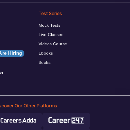
Test Series
Mock Tests
Live Classes
Videos Course
Are Hiring
Ebooks
Books
er
scover Our Other Platforms