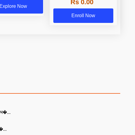
Rs 0.00
Explore Now
Enroll Now
ं भ�...
े�...