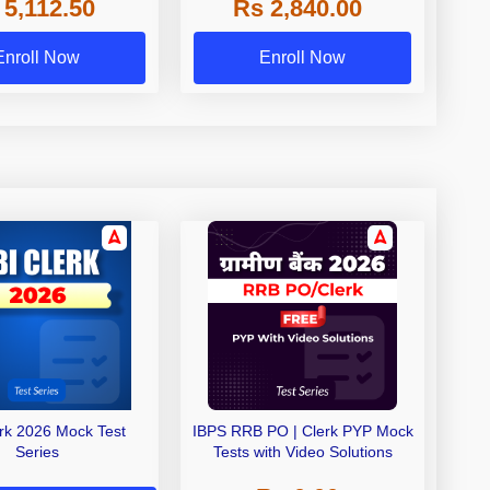
 5,112.50
Rs 2,840.00
de A & Grade B Bank
Exams
Enroll Now
Enroll Now
erk 2026 Mock Test
IBPS RRB PO | Clerk PYP Mock
Series
Tests with Video Solutions