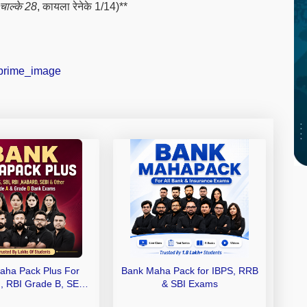
 चाल्के 28
, कायला रेनेके 1/14)**
aha Pack Plus For
Bank Maha Pack for IBPS, RRB
I, RBI Grade B, SEBI
& SBI Exams
 NABARD Grade A and