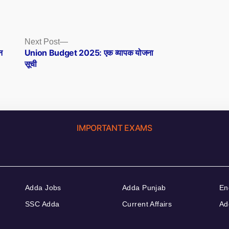
Next
Next Post
post:
न
Union Budget 2025: एक व्यापक योजना
सूची
IMPORTANT EXAMS
Adda Jobs
Adda Punjab
En
SSC Adda
Current Affairs
Ad