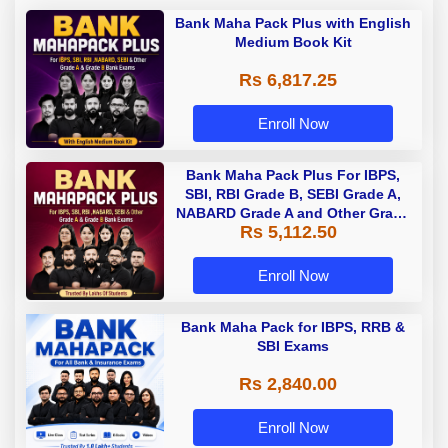
Bank Maha Pack Plus with English
Medium Book Kit
Rs 6,817.25
Enroll Now
Bank Maha Pack Plus For IBPS,
SBI, RBI Grade B, SEBI Grade A,
NABARD Grade A and Other Grade
Rs 5,112.50
A & Grade B Bank Exams
Enroll Now
Bank Maha Pack for IBPS, RRB &
SBI Exams
Rs 2,840.00
Enroll Now