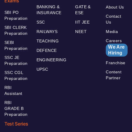
Exams
BANKING &
GATE &
About Us
SBI PO
INSURANCE
ESE
Contact
Preparation
SSC
IIT JEE
Us
SBI CLERK
RAILWAYS
NEET
Media
Preparation
Careers
TEACHING
SEBI
We Are
Preparation
DEFENCE
Hiring
SSC JE
ENGINEERING
Franchise
Preparation
UPSC
Content
SSC CGL
Partner
Preparation
RBI
Assistant
RBI
GRADE B
Preparation
Test Series