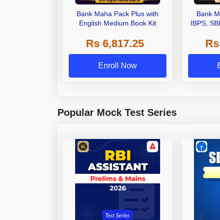
Bank Maha Pack Plus with
Bank M
English Medium Book Kit
IBPS, SB
Grade A,
Rs 6,817.25
Rs
Other Gra
Enroll Now
Popular Mock Test Series