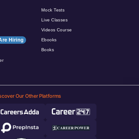
Mock Tests
Live Classes
Videos Course
Are Hiring
Ebooks
Books
er
scover Our Other Platforms