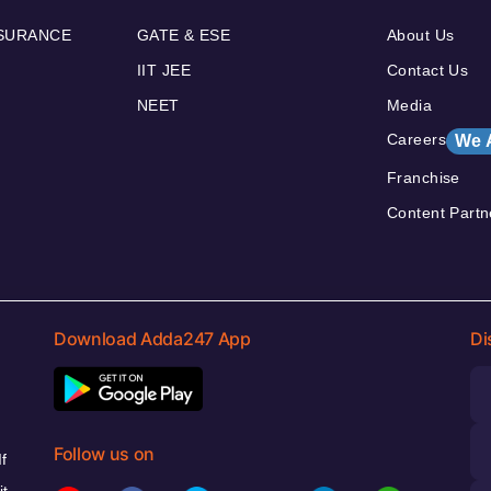
NSURANCE
GATE & ESE
About Us
IIT JEE
Contact Us
NEET
Media
Careers
We 
Franchise
Content Partn
Download Adda247 App
Di
Follow us on
f