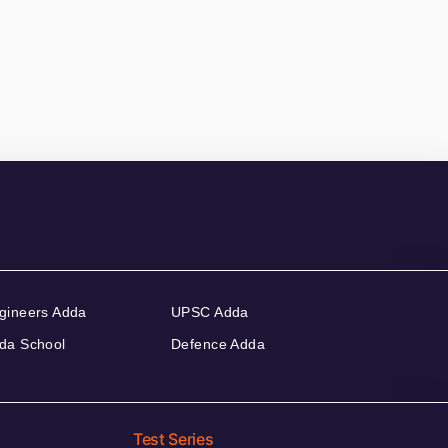
gineers Adda
UPSC Adda
da School
Defence Adda
Test Series