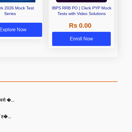
erk 2026 Mock Test
IBPS RRB PO | Clerk PYP Mock
Series
Tests with Video Solutions
Rs 0.00
Explore Now
Enroll Now
बसे �...
ँ ह�...