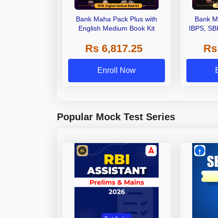
Bank Maha Pack Plus with
Bank M
English Medium Book Kit
IBPS, SB
Grade A,
Rs 6,817.25
Rs
Other Gra
Enroll Now
Popular Mock Test Series