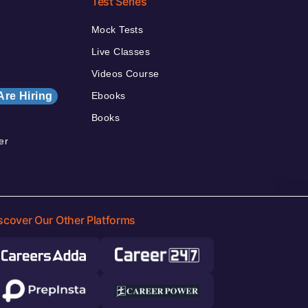
Test Series
Mock Tests
Live Classes
Videos Course
Are Hiring
Ebooks
Books
er
scover Our Other Platforms