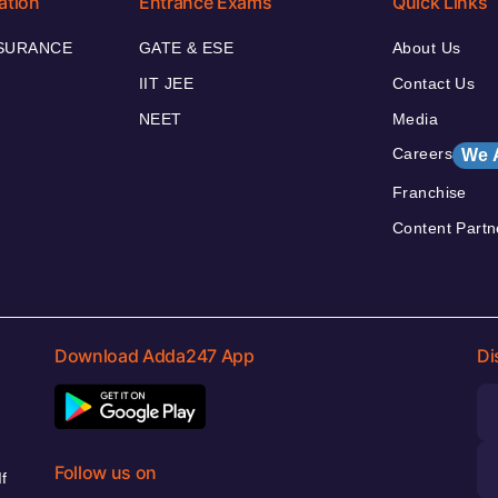
ation
Entrance Exams
Quick Links
NSURANCE
GATE & ESE
About Us
IIT JEE
Contact Us
NEET
Media
Careers
We 
Franchise
Content Partn
Download Adda247 App
Di
Follow us on
f