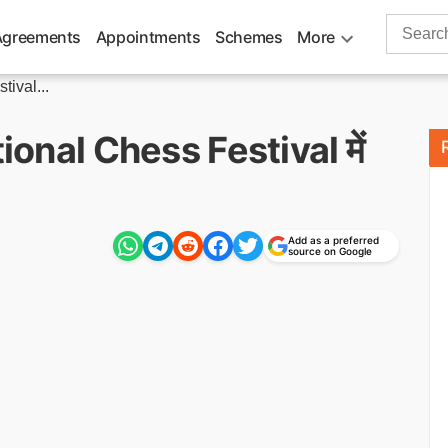
Search
Agreements
Appointments
Schemes
More
for:
tival...
ational Chess Festival में
Add as a preferred
source on Google