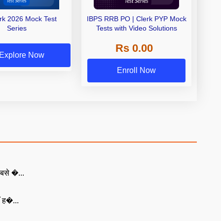
erk 2026 Mock Test
IBPS RRB PO | Clerk PYP Mock
Series
Tests with Video Solutions
Rs 0.00
Explore Now
Enroll Now
बसे �...
ँ ह�...