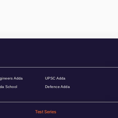
gineers Adda
UPSC Adda
da School
Defence Adda
Test Series