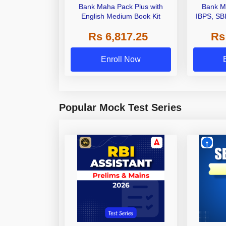
Bank Maha Pack Plus with
Bank M
English Medium Book Kit
IBPS, SB
Grade A,
Rs 6,817.25
Rs
Other Gra
Enroll Now
Popular Mock Test Series