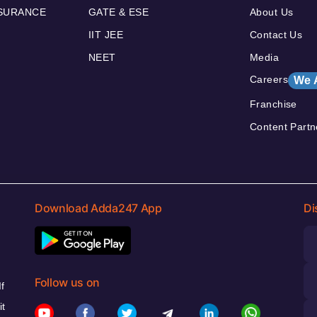
NSURANCE
GATE & ESE
About Us
IIT JEE
Contact Us
NEET
Media
Careers
We 
Franchise
Content Partn
Download Adda247 App
Di
Follow us on
f
it