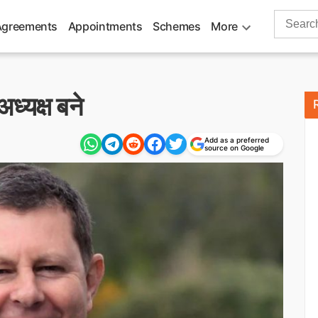
Search
Agreements
Appointments
Schemes
More
for:
अध्यक्ष बने
Add as a preferred
source on Google