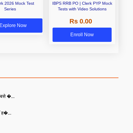
erk 2026 Mock Test
IBPS RRB PO | Clerk PYP Mock
Series
Tests with Video Solutions
Rs 0.00
Explore Now
Enroll Now
बसे �...
ँ ह�...