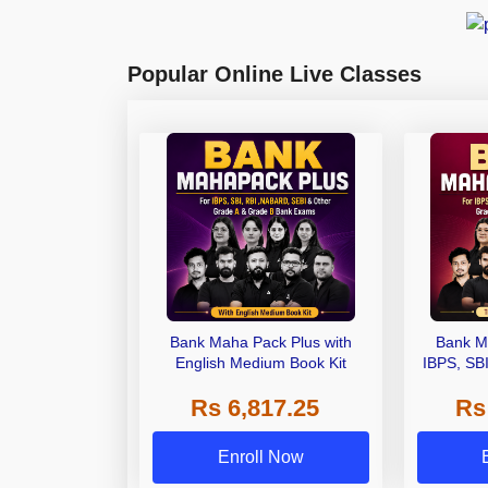
Popular Online Live Classes
Bank Maha Pack Plus with
Bank M
English Medium Book Kit
IBPS, SB
Grade A,
Rs 6,817.25
Rs
Other Gra
Enroll Now