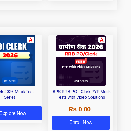
erk 2026 Mock Test
IBPS RRB PO | Clerk PYP Mock
Series
Tests with Video Solutions
Rs 0.00
Explore Now
Enroll Now