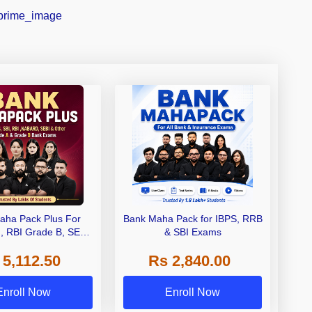
aha Pack Plus For
Bank Maha Pack for IBPS, RRB
I, RBI Grade B, SEBI
& SBI Exams
 NABARD Grade A and
 5,112.50
Rs 2,840.00
de A & Grade B Bank
Exams
Enroll Now
Enroll Now