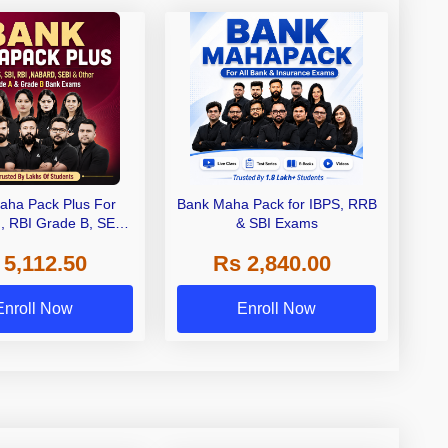
aha Pack Plus For
Bank Maha Pack for IBPS, RRB
I, RBI Grade B, SEBI
& SBI Exams
 NABARD Grade A and
 5,112.50
Rs 2,840.00
de A & Grade B Bank
Exams
Enroll Now
Enroll Now