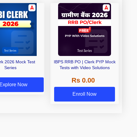
erk 2026 Mock Test
IBPS RRB PO | Clerk PYP Mock
Series
Tests with Video Solutions
Rs 0.00
Explore Now
Enroll Now