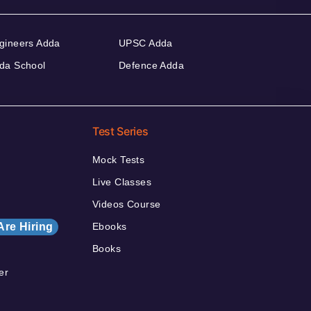
gineers Adda
UPSC Adda
da School
Defence Adda
Test Series
Mock Tests
Live Classes
Videos Course
Are Hiring
Ebooks
Books
er