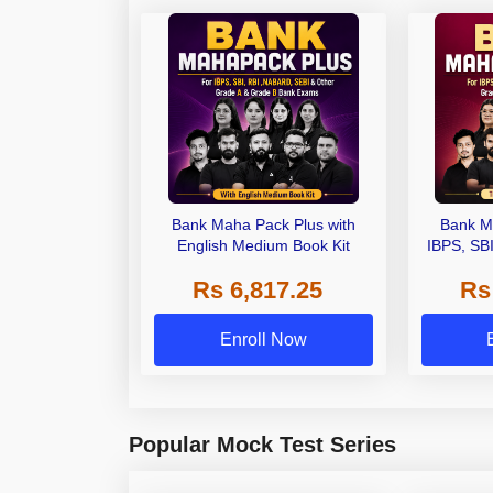
Bank Maha Pack Plus with
Bank M
English Medium Book Kit
IBPS, SB
Grade A,
Rs 6,817.25
Rs
Other Gra
Enroll Now
Popular Mock Test Series