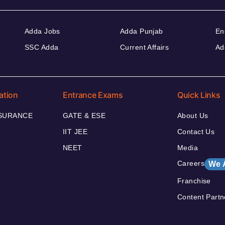
Adda Jobs
Adda Punjab
En
SSC Adda
Current Affairs
Ad
ation
Entrance Exams
Quick Links
NSURANCE
GATE & ESE
About Us
IIT JEE
Contact Us
NEET
Media
Careers
We 
Franchise
Content Partn