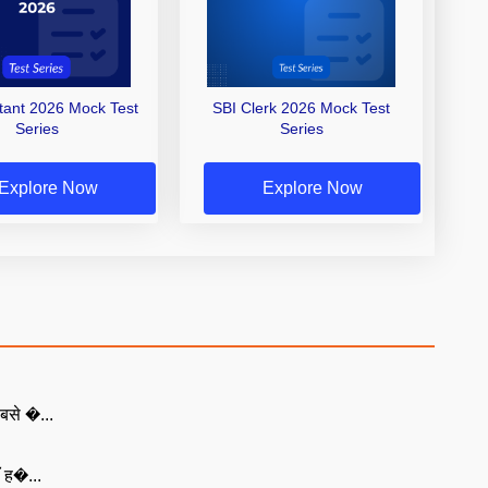
stant 2026 Mock Test
SBI Clerk 2026 Mock Test
Series
Series
Explore Now
Explore Now
बसे �...
ँ ह�...