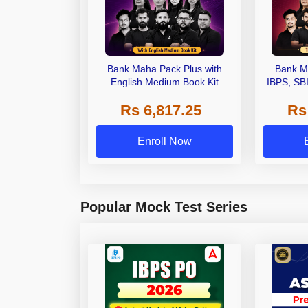
Bank Maha Pack Plus with
Bank M
English Medium Book Kit
IBPS, SB
Grade A,
Rs 6,817.25
Rs
Other Gra
Enroll Now
Popular Mock Test Series