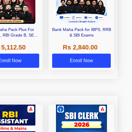
aha Pack Plus For
Bank Maha Pack for IBPS, RRB
I, RBI Grade B, SEBI
& SBI Exams
 NABARD Grade A and
 5,112.50
Rs 2,840.00
de A & Grade B Bank
Exams
Enroll Now
Enroll Now