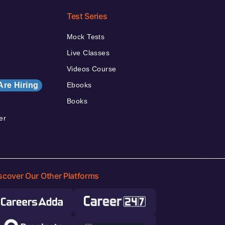
Test Series
Mock Tests
Live Classes
Videos Course
Are Hiring
Ebooks
Books
er
scover Our Other Platforms